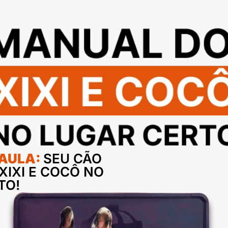
 AULA:
SEU CÃO
XIXI E COCÔ NO
TO!