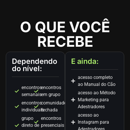
O QUE VOCÊ
RECEBE
Dependendo
E ainda:
do nível:
acesso completo
ao Manual do Cão
encontros
encontros
acesso ao Método
semanais
em grupo
Marketing para
encontros
comunidade
Adestradores
individuais
fechada
acesso ao
grupo
encontros
Instagram para
direto de
presenciais
Adestradores