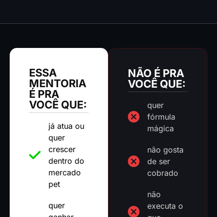
ESSA
NÃO É PRA
MENTORIA
VOCÊ QUE:
É PRA
VOCÊ QUE:
quer
fórmula
já atua ou
mágica
quer
crescer
não gosta
dentro do
de ser
mercado
cobrado
pet
não
quer
executa o