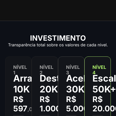
INVESTIMENTO
Transparência total sobre os valores de cada nível.
NÍVEL
NÍVEL
NÍVEL
NÍVEL
1
2
3
4
Arranque
Destrava
Acelera
Esca
10K
20K
30K+
50K
R$
R$
R$
R$
597
1.000
5.000
20.00
,00
/mês
,mês