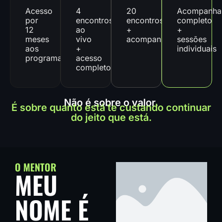
Acesso
4
20
Acompanha
por
encontros
encontros
completo
12
ao
+
+
meses
vivo
acompanhamento
sessões
aos
+
individuais
programas
acesso
completo
Não é sobre o valor.
É sobre quanto está te custando continuar
do jeito que está.
O MENTOR
MEU
NOME É