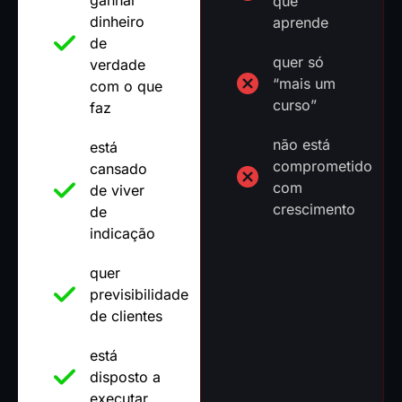
ganhar
que
dinheiro
aprende
de
quer só
verdade
“mais um
com o que
curso”
faz
não está
está
comprometido
cansado
com
de viver
crescimento
de
indicação
quer
previsibilidade
de clientes
está
disposto a
executar